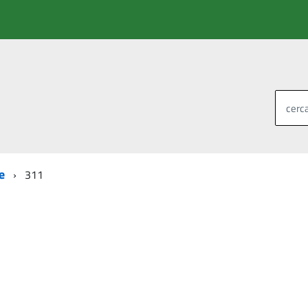
cerca
e
311