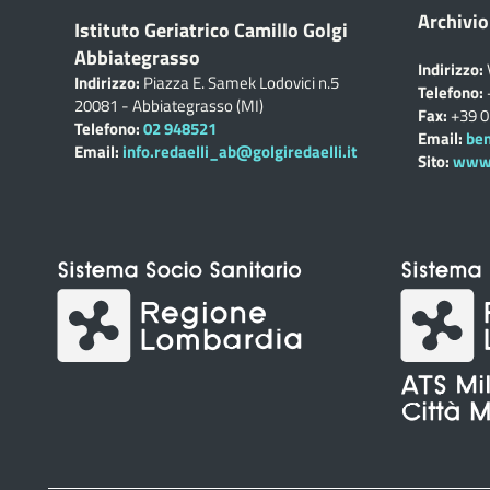
Archivio
Istituto Geriatrico Camillo Golgi
Abbiategrasso
Indirizzo:
Indirizzo:
Piazza E. Samek Lodovici n.5
Telefono:
20081 - Abbiategrasso (MI)
Fax:
+39 
Telefono:
02 948521
Email:
ben
Email:
info.redaelli_ab@golgiredaelli.it
Sito:
www.c