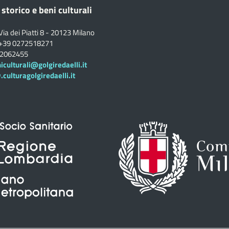
 storico e beni culturali
Via dei Piatti 8 - 20123 Milano
+39 0272518271
02062455
iculturali@golgiredaelli.it
ulturagolgiredaelli.it