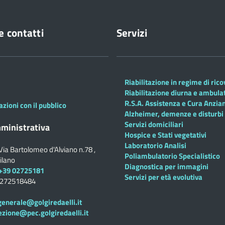
e contatti
Servizi
Riabilitazione in regime di ric
Riabilitazione diurna e ambula
R.S.A. Assistenza e Cura Anzian
azioni con il pubblico
Alzheimer, demenze e disturbi 
Servizi domiciliari
ministrativa
Hospice e Stati vegetativi
Laboratorio Analisi
Via Bartolomeo d'Alviano n.78 ,
Poliambulatorio Specialistico
ilano
Diagnostica per immagini
+39 02725181
Servizi per età evolutiva
0272518484
generale@golgiredaelli.it
ezione@pec.golgiredaelli.it