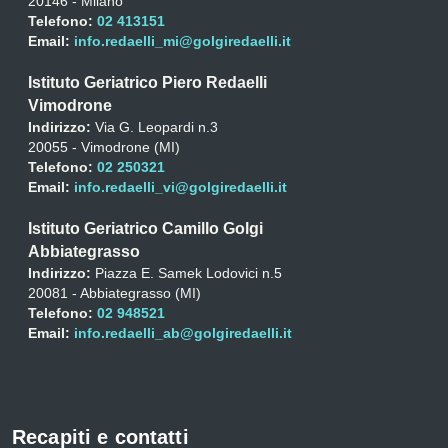
20146 - Milano
Telefono:
02 413151
Email:
info.redaelli_mi@golgiredaelli.it
Istituto Geriatrico Piero Redaelli
Vimodrone
Indirizzo:
Via G. Leopardi n.3
20055 - Vimodrone (MI)
Telefono:
02 250321
Email:
info.redaelli_vi@golgiredaelli.it
Istituto Geriatrico Camillo Golgi
Abbiategrasso
Indirizzo:
Piazza E. Samek Lodovici n.5
20081 - Abbiategrasso (MI)
Telefono:
02 948521
Email:
info.redaelli_ab@golgiredaelli.it
Recapiti e contatti