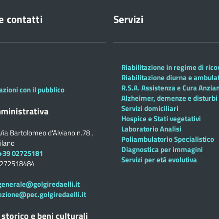
e contatti
Servizi
Riabilitazione in regime di ric
Riabilitazione diurna e ambula
R.S.A. Assistenza e Cura Anzian
azioni con il pubblico
Alzheimer, demenze e disturbi 
Servizi domiciliari
ministrativa
Hospice e Stati vegetativi
Laboratorio Analisi
Via Bartolomeo d'Alviano n.78 ,
Poliambulatorio Specialistico
ilano
Diagnostica per immagini
+39 02725181
Servizi per età evolutiva
0272518484
generale@golgiredaelli.it
ezione@pec.golgiredaelli.it
 storico e beni culturali