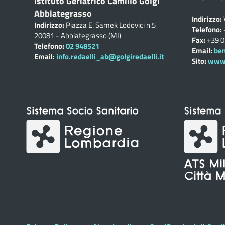
Istituto Geriatrico Camillo Golgi
Abbiategrasso
Indirizzo:
Indirizzo:
Piazza E. Samek Lodovici n.5
Telefono:
20081 - Abbiategrasso (MI)
Fax:
+39 
Telefono:
02 948521
Email:
ben
Email:
info.redaelli_ab@golgiredaelli.it
Sito:
www.c