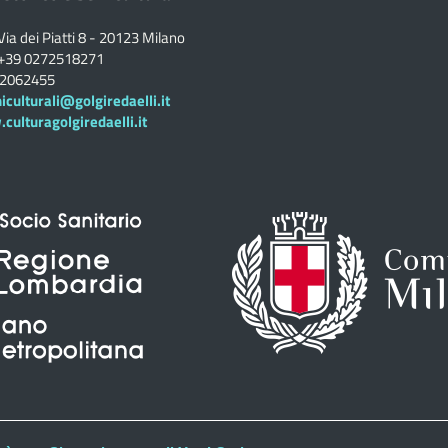
Via dei Piatti 8 - 20123 Milano
+39 0272518271
02062455
iculturali@golgiredaelli.it
ulturagolgiredaelli.it