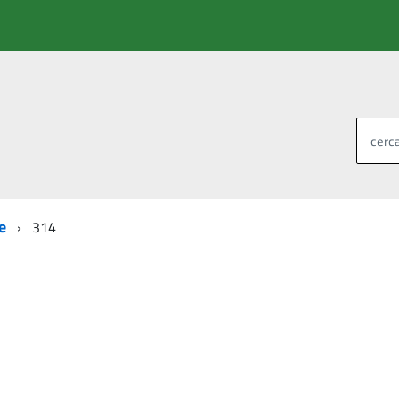
cerca
e
314