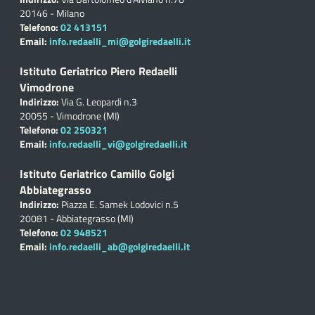
20146 - Milano
Telefono:
02 413151
Email:
info.redaelli_mi@golgiredaelli.it
Istituto Geriatrico Piero Redaelli
Vimodrone
Indirizzo:
Via G. Leopardi n.3
20055 - Vimodrone (MI)
Telefono:
02 250321
Email:
info.redaelli_vi@golgiredaelli.it
Istituto Geriatrico Camillo Golgi
Abbiategrasso
Indirizzo:
Piazza E. Samek Lodovici n.5
20081 - Abbiategrasso (MI)
Telefono:
02 948521
Email:
info.redaelli_ab@golgiredaelli.it