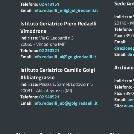
Sede Am
Telefono:
02 413151
Email:
info.redaelli_mi@golgiredaelli.it
Indirizzo:
Istituto Geriatrico Piero Redaelli
20146 - M
Telefono:
Vimodrone
Fax:
+39 
Indirizzo:
Via G. Leopardi n.3
Email:
20055 - Vimodrone (MI)
direzione
Telefono:
02 250321
Email:
dir
Email:
info.redaelli_vi@golgiredaelli.it
Archivio
Istituto Geriatrico Camillo Golgi
Abbiategrasso
Indirizzo:
Indirizzo:
Piazza E. Samek Lodovici n.5
Telefono:
20081 - Abbiategrasso (MI)
Fax:
+39 
Telefono:
02 948521
Email:
ben
Email:
info.redaelli_ab@golgiredaelli.it
Sito:
www.c