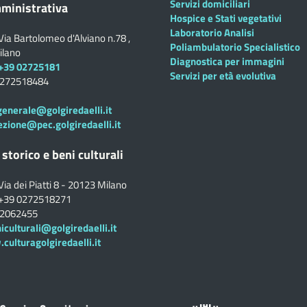
Servizi domiciliari
ministrativa
Hospice e Stati vegetativi
Laboratorio Analisi
Via Bartolomeo d'Alviano n.78 ,
Poliambulatorio Specialistico
ilano
Diagnostica per immagini
+39 02725181
Servizi per età evolutiva
0272518484
generale@golgiredaelli.it
ezione@pec.golgiredaelli.it
 storico e beni culturali
Via dei Piatti 8 - 20123 Milano
+39 0272518271
02062455
iculturali@golgiredaelli.it
ulturagolgiredaelli.it