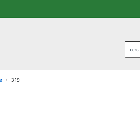
cerca
e
319