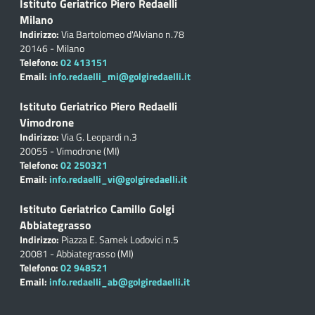
Istituto Geriatrico Piero Redaelli
Milano
Indirizzo:
Via Bartolomeo d'Alviano n.78
20146 - Milano
Telefono:
02 413151
Email:
info.redaelli_mi@golgiredaelli.it
Istituto Geriatrico Piero Redaelli
Vimodrone
Indirizzo:
Via G. Leopardi n.3
20055 - Vimodrone (MI)
Telefono:
02 250321
Email:
info.redaelli_vi@golgiredaelli.it
Istituto Geriatrico Camillo Golgi
Abbiategrasso
Indirizzo:
Piazza E. Samek Lodovici n.5
20081 - Abbiategrasso (MI)
Telefono:
02 948521
Email:
info.redaelli_ab@golgiredaelli.it