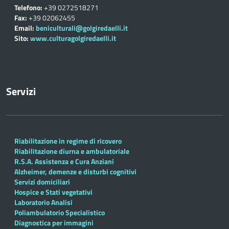
Telefono:
+39 0272518271
Fax:
+39 02062455
Email:
beniculturali@golgiredaelli.it
Sito:
www.culturagolgiredaelli.it
Servizi
Riabilitazione in regime di ricovero
Riabilitazione diurna e ambulatoriale
R.S.A. Assistenza e Cura Anziani
Alzheimer, demenze e disturbi cognitivi
Servizi domiciliari
Hospice e Stati vegetativi
Laboratorio Analisi
Poliambulatorio Specialistico
Diagnostica per immagini