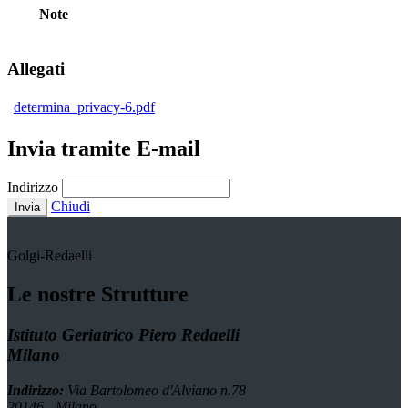
Note
Allegati
determina_privacy-6.pdf
Invia tramite E-mail
Indirizzo
Chiudi
Invia
Golgi-Redaelli
Le nostre Strutture
Istituto Geriatrico Piero Redaelli
Milano
Indirizzo:
Via Bartolomeo d'Alviano n.78
20146 - Milano