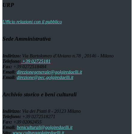
URP
Ufficio relazioni con il pubblico
Sede Amministrativa
Indirizzo:
Via Bartolomeo d'Alviano n.78 , 20146 - Milano
Telefono:
+39 02725181
Fax:
+39 0272518484
Email:
direzionegenerale@golgiredaelli.it
Email:
direzione@pec.golgiredaelli.it
Archivio storico e beni culturali
Indirizzo:
Via dei Piatti 8 - 20123 Milano
Telefono:
+39 0272518271
Fax:
+39 02062455
Email:
beniculturali@golgiredaelli.it
Sito:
www.culturagolgiredaelli.it