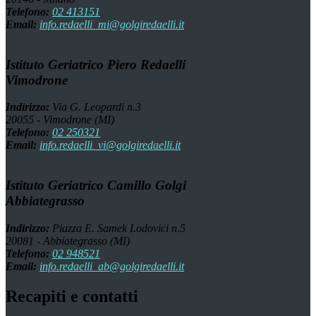
Telefono:
02 413151
Email:
info.redaelli_mi@golgiredaelli.it
Istituto Geriatrico Piero Redaelli
Vimodrone
Indirizzo:
Via G. Leopardi n.3
20055 - Vimodrone (MI)
Telefono:
02 250321
Email:
info.redaelli_vi@golgiredaelli.it
Istituto Geriatrico Camillo Golgi
Abbiategrasso
Indirizzo:
Piazza E. Samek Lodovici n.5
20081 - Abbiategrasso (MI)
Telefono:
02 948521
Email:
info.redaelli_ab@golgiredaelli.it
Recapiti e contatti