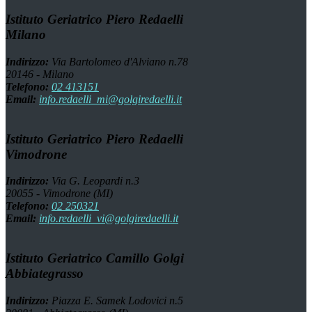
Istituto Geriatrico Piero Redaelli
Milano
Indirizzo:
Via Bartolomeo d'Alviano n.78
20146 - Milano
Telefono:
02 413151
Email:
info.redaelli_mi@golgiredaelli.it
Istituto Geriatrico Piero Redaelli
Vimodrone
Indirizzo:
Via G. Leopardi n.3
20055 - Vimodrone (MI)
Telefono:
02 250321
Email:
info.redaelli_vi@golgiredaelli.it
Istituto Geriatrico Camillo Golgi
Abbiategrasso
Indirizzo:
Piazza E. Samek Lodovici n.5