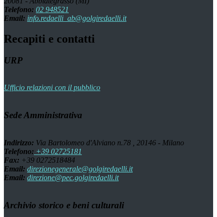
20081 - Abbiategrasso (MI)
Telefono:
02 948521
Email:
info.redaelli_ab@golgiredaelli.it
Recapiti e contatti
URP
Ufficio relazioni con il pubblico
Sede Amministrativa
Indirizzo:
Via Bartolomeo d'Alviano n.78 , 20146 - Milano
Telefono:
+39 02725181
Fax:
+39 0272518484
Email:
direzionegenerale@golgiredaelli.it
Email:
direzione@pec.golgiredaelli.it
Archivio storico e beni culturali