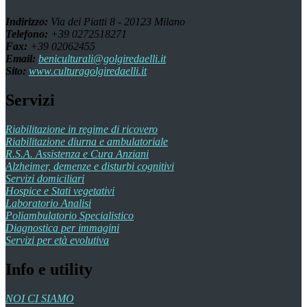
Indirizzo:
Via dei Piatti 8 - 20123 Milano
Telefono:
+39 0272518271
Fax:
+39 02062455
Email:
beniculturali@golgiredaelli.it
Sito:
www.culturagolgiredaelli.it
Servizi
Riabilitazione in regime di ricovero
Riabilitazione diurna e ambulatoriale
R.S.A. Assistenza e Cura Anziani
Alzheimer, demenze e disturbi cognitivi
Servizi domiciliari
Hospice e Stati vegetativi
Laboratorio Analisi
Poliambulatorio Specialistico
Diagnostica per immagini
Servizi per età evolutiva
Info e utility
NOI CI SIAMO