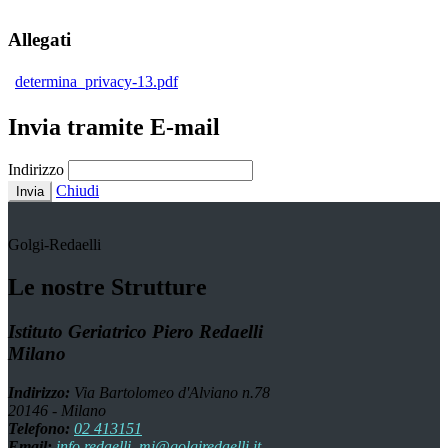
Allegati
determina_privacy-13.pdf
Invia tramite E-mail
Indirizzo
Chiudi
Invia
Golgi-Redaelli
Le nostre Strutture
Istituto Geriatrico Piero Redaelli
Milano
Indirizzo:
Via Bartolomeo d'Alviano n.78
20146 - Milano
Telefono:
02 413151
Email:
info.redaelli_mi@golgiredaelli.it