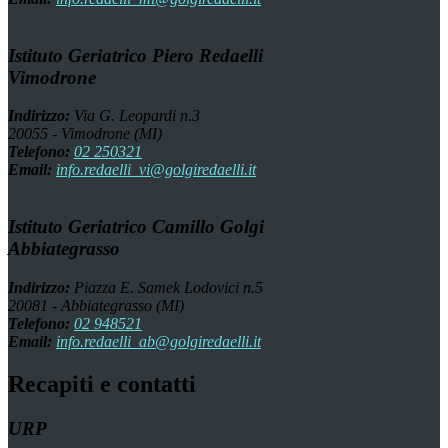
Istituto Geriatrico Piero Redaelli
Vimodrone
Indirizzo:
Via G. Leopardi n.3
20055 - Vimodrone (MI)
Telefono:
02 250321
Email:
info.redaelli_vi@golgiredaelli.it
Istituto Geriatrico Camillo Golgi
Abbiategrasso
Indirizzo:
Piazza E. Samek Lodovici n.5
20081 - Abbiategrasso (MI)
Telefono:
02 948521
Email:
info.redaelli_ab@golgiredaelli.it
Recapiti e contatti
URP