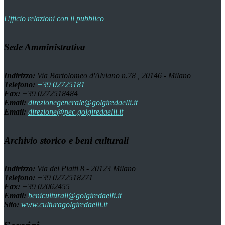
Ufficio relazioni con il pubblico
Sede Amministrativa
Indirizzo:
Via Bartolomeo d'Alviano n.78 , 20146 - Milano
Telefono:
+39 02725181
Fax:
+39 0272518484
Email:
direzionegenerale@golgiredaelli.it
Email:
direzione@pec.golgiredaelli.it
Archivio storico e beni culturali
Indirizzo:
Via dei Piatti 8 - 20123 Milano
Telefono:
+39 0272518271
Fax:
+39 02062455
Email:
beniculturali@golgiredaelli.it
Sito:
www.culturagolgiredaelli.it