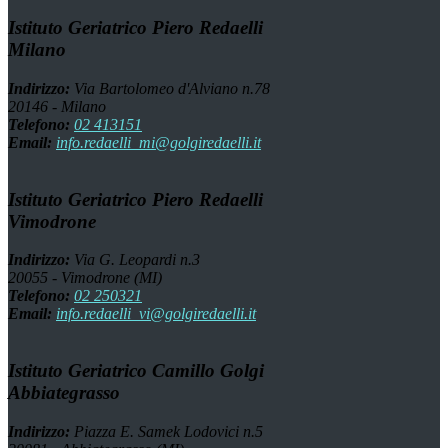
Istituto Geriatrico Piero Redaelli
Milano
Indirizzo:
Via Bartolomeo d'Alviano n.78
20146 - Milano
Telefono:
02 413151
Email:
info.redaelli_mi@golgiredaelli.it
Istituto Geriatrico Piero Redaelli
Vimodrone
Indirizzo:
Via G. Leopardi n.3
20055 - Vimodrone (MI)
Telefono:
02 250321
Email:
info.redaelli_vi@golgiredaelli.it
Istituto Geriatrico Camillo Golgi
Abbiategrasso
Indirizzo:
Piazza E. Samek Lodovici n.5