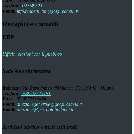
20081 - Abbiategrasso (MI)
Telefono:
02 948521
Email:
info.redaelli_ab@golgiredaelli.it
Recapiti e contatti
URP
Ufficio relazioni con il pubblico
Sede Amministrativa
Indirizzo:
Via Bartolomeo d'Alviano n.78 , 20146 - Milano
Telefono:
+39 02725181
Fax:
+39 0272518484
Email:
direzionegenerale@golgiredaelli.it
Email:
direzione@pec.golgiredaelli.it
Archivio storico e beni culturali