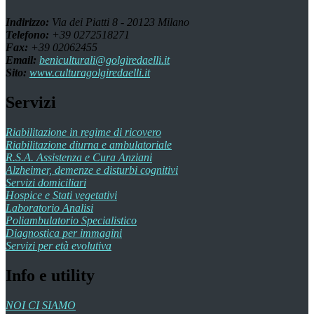
Indirizzo:
Via dei Piatti 8 - 20123 Milano
Telefono:
+39 0272518271
Fax:
+39 02062455
Email:
beniculturali@golgiredaelli.it
Sito:
www.culturagolgiredaelli.it
Servizi
Riabilitazione in regime di ricovero
Riabilitazione diurna e ambulatoriale
R.S.A. Assistenza e Cura Anziani
Alzheimer, demenze e disturbi cognitivi
Servizi domiciliari
Hospice e Stati vegetativi
Laboratorio Analisi
Poliambulatorio Specialistico
Diagnostica per immagini
Servizi per età evolutiva
Info e utility
NOI CI SIAMO