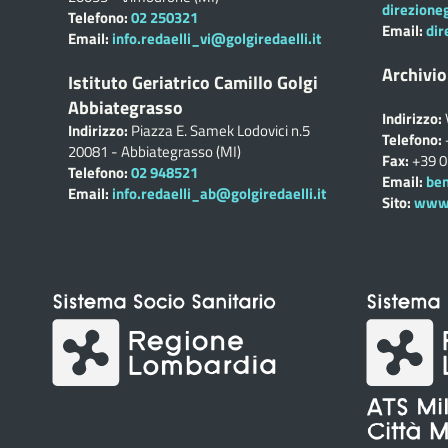
direzione
Telefono:
02 250321
Email:
dir
Email:
info.redaelli_vi@golgiredaelli.it
Archivio
Istituto Geriatrico Camillo Golgi
Abbiategrasso
Indirizzo:
Indirizzo:
Piazza E. Samek Lodovici n.5
Telefono:
20081 - Abbiategrasso (MI)
Fax:
+39 
Telefono:
02 948521
Email:
ben
Email:
info.redaelli_ab@golgiredaelli.it
Sito:
www.c