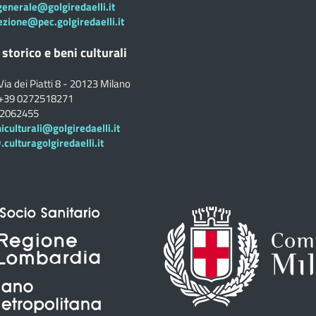
generale@golgiredaelli.it
ezione@pec.golgiredaelli.it
 storico e beni culturali
Via dei Piatti 8 - 20123 Milano
+39 0272518271
02062455
iculturali@golgiredaelli.it
ulturagolgiredaelli.it