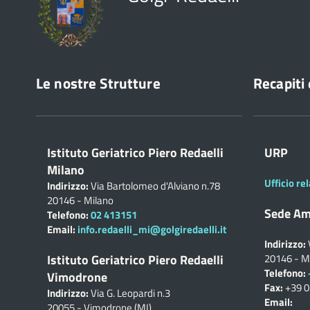
Le nostre Strutture
Recapiti 
Istituto Geriatrico Piero Redaelli
URP
Milano
Ufficio rel
Indirizzo:
Via Bartolomeo d'Alviano n.78
20146 - Milano
Sede Am
Telefono:
02 413151
Email:
info.redaelli_mi@golgiredaelli.it
Indirizzo:
Istituto Geriatrico Piero Redaelli
20146 - M
Telefono:
Vimodrone
Fax:
+39 
Indirizzo:
Via G. Leopardi n.3
Email:
20055 - Vimodrone (MI)