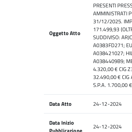
PRESENTI PRESSO
AMMINISTRATI P
31/12/2025. IM
171.499,93 (OLT
Oggetto Atto
SUDDIVISO: ARJO 
A0383FD271; EUR
A038421027; HIL
A0384409B9; ME
4.320,00 € CIG
32.490,00 € CI
S.P.A. 1.700,00 
Data Atto
24-12-2024
Data Inizio
24-12-2024
Pubblicazione