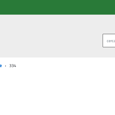
cerca
e
334