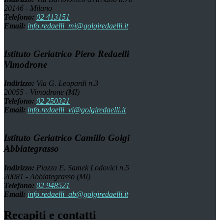
20146 - Milano
Telefono:
02 413151
Email:
info.redaelli_mi@golgiredaelli.it
Istituto Geriatrico Piero Redaelli
Vimodrone
Indirizzo:
Via G. Leopardi n.3
20055 - Vimodrone (MI)
Telefono:
02 250321
Email:
info.redaelli_vi@golgiredaelli.it
Istituto Geriatrico Camillo Golgi
Abbiategrasso
Indirizzo:
Piazza E. Samek Lodovici n.5
20081 - Abbiategrasso (MI)
Telefono:
02 948521
Email:
info.redaelli_ab@golgiredaelli.it
Recapiti e contatti