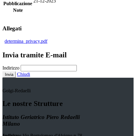
21-12-2023
Pubblicazione
Note
Allegati
determina_privacy.pdf
Invia tramite E-mail
Indirizzo
Chiudi
Invia
Golgi-Redaelli
Le nostre Strutture
Istituto Geriatrico Piero Redaelli
Milano
Indirizzo:
Via Bartolomeo d'Alviano n.78