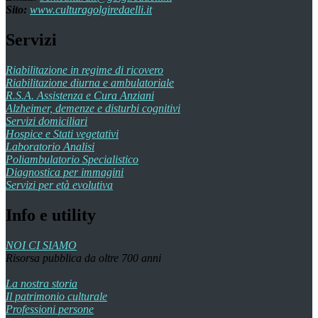
Sito:
www.culturagolgiredaelli.it
Servizi
Riabilitazione in regime di ricovero
Riabilitazione diurna e ambulatoriale
R.S.A. Assistenza e Cura Anziani
Alzheimer, demenze e disturbi cognitivi
Servizi domiciliari
Hospice e Stati vegetativi
Laboratorio Analisi
Poliambulatorio Specialistico
Diagnostica per immagini
Servizi per età evolutiva
Info e utility
NOI CI SIAMO
Risorsa pubblica da oltre 700 anni
La nostra storia
Il patrimonio culturale
Professioni persone