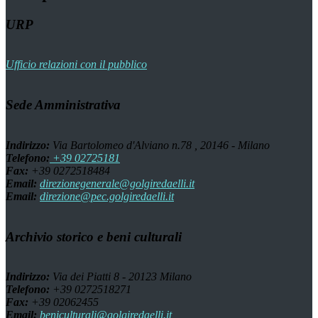
URP
Ufficio relazioni con il pubblico
Sede Amministrativa
Indirizzo:
Via Bartolomeo d'Alviano n.78 , 20146 - Milano
Telefono:
+39 02725181
Fax:
+39 0272518484
Email:
direzionegenerale@golgiredaelli.it
Email:
direzione@pec.golgiredaelli.it
Archivio storico e beni culturali
Indirizzo:
Via dei Piatti 8 - 20123 Milano
Telefono:
+39 0272518271
Fax:
+39 02062455
Email:
beniculturali@golgiredaelli.it