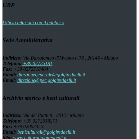
URP
Ufficio relazioni con il pubblico
Sede Amministrativa
Indirizzo:
Via Bartolomeo d'Alviano n.78 , 20146 - Milano
Telefono:
+39 02725181
Fax:
+39 0272518484
Email:
direzionegenerale@golgiredaelli.it
Email:
direzione@pec.golgiredaelli.it
Archivio storico e beni culturali
Indirizzo:
Via dei Piatti 8 - 20123 Milano
Telefono:
+39 0272518271
Fax:
+39 02062455
Email:
beniculturali@golgiredaelli.it
Sito:
www.culturagolgiredaelli.it