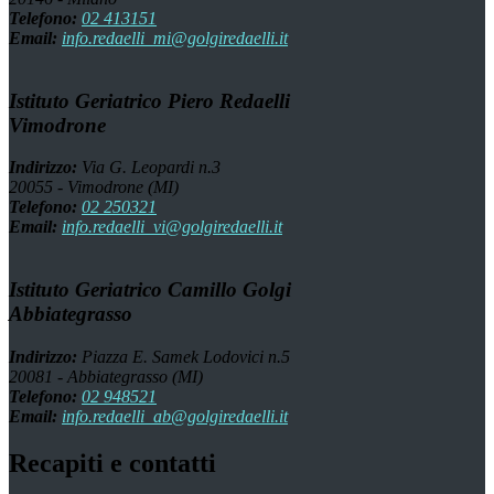
Telefono:
02 413151
Email:
info.redaelli_mi@golgiredaelli.it
Istituto Geriatrico Piero Redaelli
Vimodrone
Indirizzo:
Via G. Leopardi n.3
20055 - Vimodrone (MI)
Telefono:
02 250321
Email:
info.redaelli_vi@golgiredaelli.it
Istituto Geriatrico Camillo Golgi
Abbiategrasso
Indirizzo:
Piazza E. Samek Lodovici n.5
20081 - Abbiategrasso (MI)
Telefono:
02 948521
Email:
info.redaelli_ab@golgiredaelli.it
Recapiti e contatti