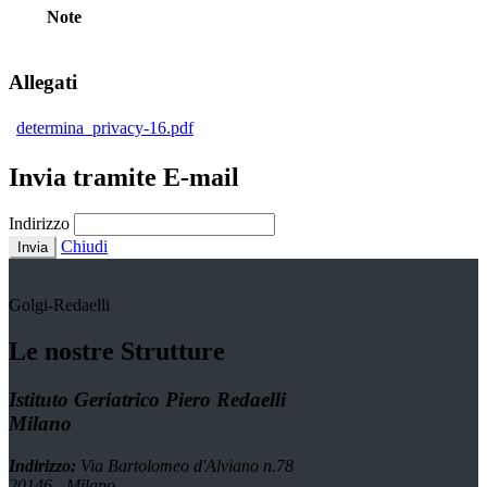
Note
Allegati
determina_privacy-16.pdf
Invia tramite E-mail
Indirizzo
Chiudi
Invia
Golgi-Redaelli
Le nostre Strutture
Istituto Geriatrico Piero Redaelli
Milano
Indirizzo:
Via Bartolomeo d'Alviano n.78
20146 - Milano