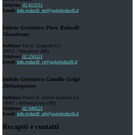
Telefono:
02 413151
Email:
info.redaelli_mi@golgiredaelli.it
Istituto Geriatrico Piero Redaelli
Vimodrone
Indirizzo:
Via G. Leopardi n.3
20055 - Vimodrone (MI)
Telefono:
02 250321
Email:
info.redaelli_vi@golgiredaelli.it
Istituto Geriatrico Camillo Golgi
Abbiategrasso
Indirizzo:
Piazza E. Samek Lodovici n.5
20081 - Abbiategrasso (MI)
Telefono:
02 948521
Email:
info.redaelli_ab@golgiredaelli.it
Recapiti e contatti