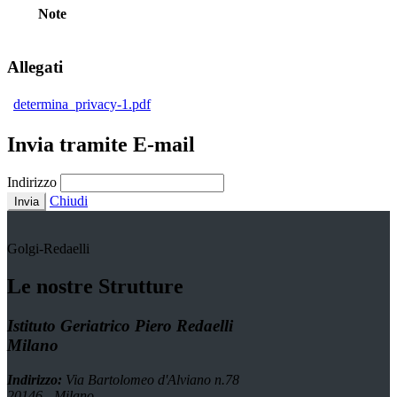
Note
Allegati
determina_privacy-1.pdf
Invia tramite E-mail
Indirizzo
Chiudi
Invia
Golgi-Redaelli
Le nostre Strutture
Istituto Geriatrico Piero Redaelli
Milano
Indirizzo:
Via Bartolomeo d'Alviano n.78
20146 - Milano