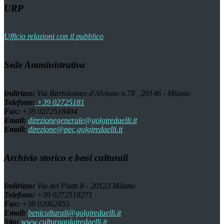
URP
Ufficio relazioni con il pubblico
Sede Amministrativa
Indirizzo:
Via Bartolomeo d'Alviano n.78 , 20146 - Milano
Telefono:
+39 02725181
Fax:
+39 0272518484
Email:
direzionegenerale@golgiredaelli.it
Email:
direzione@pec.golgiredaelli.it
Archivio storico e beni culturali
Indirizzo:
Via dei Piatti 8 - 20123 Milano
Telefono:
+39 0272518271
Fax:
+39 02062455
Email:
beniculturali@golgiredaelli.it
Sito:
www.culturagolgiredaelli.it