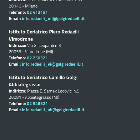
20146 - Milano
Telefono:
02 413151
Email:
info.redaelli_mi@golgiredaelli.it
Istituto Geriatrico Piero Redaelli
Vimodrone
Indirizzo:
Via G. Leopardi n.3
20055 - Vimodrone (MI)
Telefono:
02 250321
Email:
info.redaelli_vi@golgiredaelli.it
Istituto Geriatrico Camillo Golgi
Abbiategrasso
Indirizzo:
Piazza E. Samek Lodovici n.5
20081 - Abbiategrasso (MI)
Telefono:
02 948521
Email:
info.redaelli_ab@golgiredaelli.it