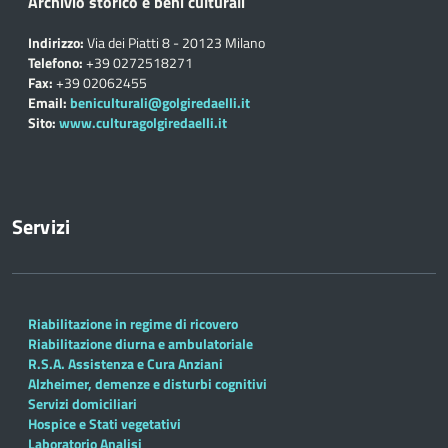
Archivio storico e beni culturali
Indirizzo:
Via dei Piatti 8 - 20123 Milano
Telefono:
+39 0272518271
Fax:
+39 02062455
Email:
beniculturali@golgiredaelli.it
Sito:
www.culturagolgiredaelli.it
Servizi
Riabilitazione in regime di ricovero
Riabilitazione diurna e ambulatoriale
R.S.A. Assistenza e Cura Anziani
Alzheimer, demenze e disturbi cognitivi
Servizi domiciliari
Hospice e Stati vegetativi
Laboratorio Analisi