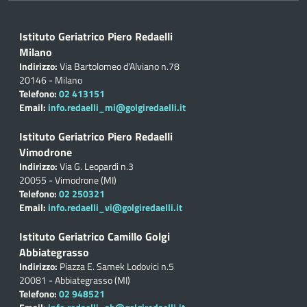
Istituto Geriatrico Piero Redaelli
Milano
Indirizzo:
Via Bartolomeo d'Alviano n.78
20146 - Milano
Telefono:
02 413151
Email:
info.redaelli_mi@golgiredaelli.it
Istituto Geriatrico Piero Redaelli
Vimodrone
Indirizzo:
Via G. Leopardi n.3
20055 - Vimodrone (MI)
Telefono:
02 250321
Email:
info.redaelli_vi@golgiredaelli.it
Istituto Geriatrico Camillo Golgi
Abbiategrasso
Indirizzo:
Piazza E. Samek Lodovici n.5
20081 - Abbiategrasso (MI)
Telefono:
02 948521