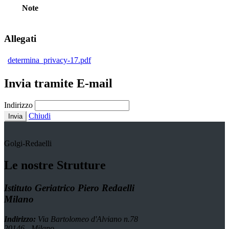
Note
Allegati
determina_privacy-17.pdf
Invia tramite E-mail
Indirizzo
Chiudi
Invia
Golgi-Redaelli
Le nostre Strutture
Istituto Geriatrico Piero Redaelli
Milano
Indirizzo:
Via Bartolomeo d'Alviano n.78
20146 - Milano