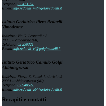
Telefono:
02 413151
Email:
info.redaelli_mi@golgiredaelli.it
Istituto Geriatrico Piero Redaelli
Vimodrone
Indirizzo:
Via G. Leopardi n.3
20055 - Vimodrone (MI)
Telefono:
02 250321
Email:
info.redaelli_vi@golgiredaelli.it
Istituto Geriatrico Camillo Golgi
Abbiategrasso
Indirizzo:
Piazza E. Samek Lodovici n.5
20081 - Abbiategrasso (MI)
Telefono:
02 948521
Email:
info.redaelli_ab@golgiredaelli.it
Recapiti e contatti