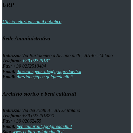
URP
Ufficio relazioni con il pubblico
Sede Amministrativa
Indirizzo:
Via Bartolomeo d'Alviano n.78 , 20146 - Milano
Telefono:
+39 02725181
Fax:
+39 0272518484
Email:
direzionegenerale@golgiredaelli.it
Email:
direzione@pec.golgiredaelli.it
Archivio storico e beni culturali
Indirizzo:
Via dei Piatti 8 - 20123 Milano
Telefono:
+39 0272518271
Fax:
+39 02062455
Email:
beniculturali@golgiredaelli.it
Sito:
www.culturagolgiredaelli.it