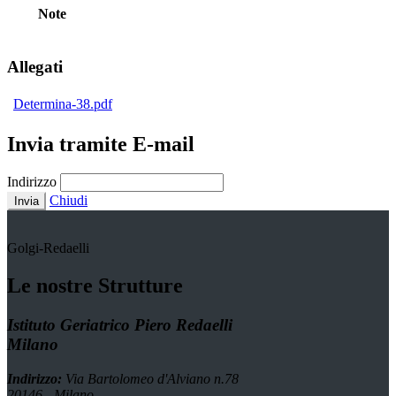
Note
Allegati
Determina-38.pdf
Invia tramite E-mail
Indirizzo
Chiudi
Invia
Golgi-Redaelli
Le nostre Strutture
Istituto Geriatrico Piero Redaelli
Milano
Indirizzo:
Via Bartolomeo d'Alviano n.78
20146 - Milano