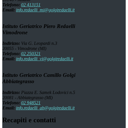
Telefono:
02 413151
Email:
info.redaelli_mi@golgiredaelli.it
Istituto Geriatrico Piero Redaelli
Vimodrone
Indirizzo:
Via G. Leopardi n.3
20055 - Vimodrone (MI)
Telefono:
02 250321
Email:
info.redaelli_vi@golgiredaelli.it
Istituto Geriatrico Camillo Golgi
Abbiategrasso
Indirizzo:
Piazza E. Samek Lodovici n.5
20081 - Abbiategrasso (MI)
Telefono:
02 948521
Email:
info.redaelli_ab@golgiredaelli.it
Recapiti e contatti