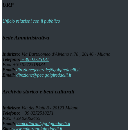
URP
Ufficio relazioni con il pubblico
Sede Amministrativa
Indirizzo:
Via Bartolomeo d'Alviano n.78 , 20146 - Milano
Telefono:
+39 02725181
Fax:
+39 0272518484
Email:
direzionegenerale@golgiredaelli.it
Email:
direzione@pec.golgiredaelli.it
Archivio storico e beni culturali
Indirizzo:
Via dei Piatti 8 - 20123 Milano
Telefono:
+39 0272518271
Fax:
+39 02062455
Email:
beniculturali@golgiredaelli.it
Sito:
www.culturagolgiredaelli.it