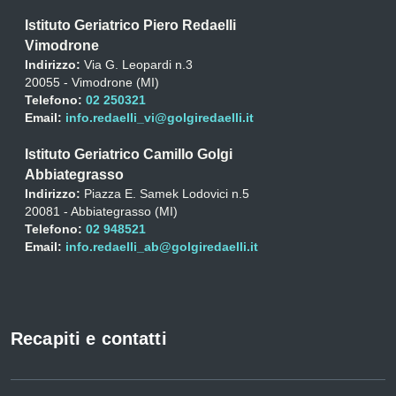
Istituto Geriatrico Piero Redaelli
Vimodrone
Indirizzo:
Via G. Leopardi n.3
20055 - Vimodrone (MI)
Telefono:
02 250321
Email:
info.redaelli_vi@golgiredaelli.it
Istituto Geriatrico Camillo Golgi
Abbiategrasso
Indirizzo:
Piazza E. Samek Lodovici n.5
20081 - Abbiategrasso (MI)
Telefono:
02 948521
Email:
info.redaelli_ab@golgiredaelli.it
Recapiti e contatti