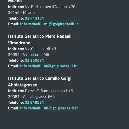
Milano
Indirizzo:
Via Bartolomeo d'Alviano n.78
20146 - Milano
Telefono:
02 413151
Email:
info.redaelli_mi@golgiredaelli.it
Istituto Geriatrico Piero Redaelli
Vimodrone
Indirizzo:
Via G. Leopardi n.3
20055 - Vimodrone (MI)
Telefono:
02 250321
Email:
info.redaelli_vi@golgiredaelli.it
Istituto Geriatrico Camillo Golgi
Abbiategrasso
Indirizzo:
Piazza E. Samek Lodovici n.5
20081 - Abbiategrasso (MI)
Telefono:
02 948521
Email:
info.redaelli_ab@golgiredaelli.it