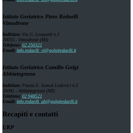
Istituto Geriatrico Piero Redaelli
Vimodrone
Indirizzo:
Via G. Leopardi n.3
20055 - Vimodrone (MI)
Telefono:
02 250321
Email:
info.redaelli_vi@golgiredaelli.it
Istituto Geriatrico Camillo Golgi
Abbiategrasso
Indirizzo:
Piazza E. Samek Lodovici n.5
20081 - Abbiategrasso (MI)
Telefono:
02 948521
Email:
info.redaelli_ab@golgiredaelli.it
Recapiti e contatti
URP