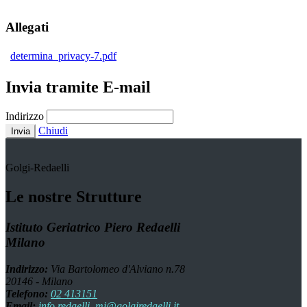
Allegati
determina_privacy-7.pdf
Invia tramite E-mail
Indirizzo
Chiudi
Invia
Golgi-Redaelli
Le nostre Strutture
Istituto Geriatrico Piero Redaelli
Milano
Indirizzo:
Via Bartolomeo d'Alviano n.78
20146 - Milano
Telefono:
02 413151
Email:
info.redaelli_mi@golgiredaelli.it