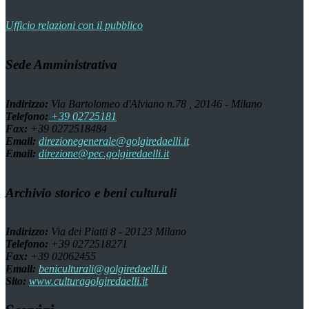
Ufficio relazioni con il pubblico
Sede Amministrativa
Indirizzo:
Via Bartolomeo d'Alviano n.78 , 20146 - Milano
Telefono:
+39 02725181
Fax:
+39 0272518484
Email:
direzionegenerale@golgiredaelli.it
Email:
direzione@pec.golgiredaelli.it
Archivio storico e beni culturali
Indirizzo:
Via dei Piatti 8 - 20123 Milano
Telefono:
+39 0272518271
Fax:
+39 02062455
Email:
beniculturali@golgiredaelli.it
Sito:
www.culturagolgiredaelli.it