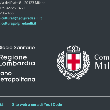
Via dei Piatti 8 - 20123 Milano
+39 0272518271
02062455
iculturali@golgiredaelli.it
ulturagolgiredaelli.it
tà
Sito web a cura di Yes I Code