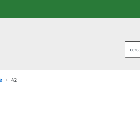
cerca
e
42