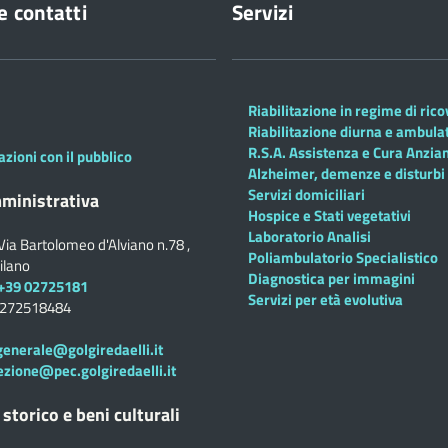
e contatti
Servizi
Riabilitazione in regime di ric
Riabilitazione diurna e ambula
R.S.A. Assistenza e Cura Anzian
azioni con il pubblico
Alzheimer, demenze e disturbi 
Servizi domiciliari
ministrativa
Hospice e Stati vegetativi
Laboratorio Analisi
Via Bartolomeo d'Alviano n.78 ,
Poliambulatorio Specialistico
ilano
Diagnostica per immagini
+39 02725181
Servizi per età evolutiva
0272518484
generale@golgiredaelli.it
ezione@pec.golgiredaelli.it
 storico e beni culturali