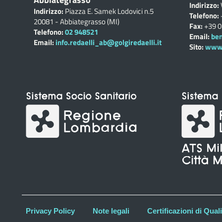
Indirizzo:
Indirizzo:
Piazza E. Samek Lodovici n.5
Telefono:
20081 - Abbiategrasso (MI)
Fax:
+39 
Telefono:
02 948521
Email:
ben
Email:
info.redaelli_ab@golgiredaelli.it
Sito:
www.c
Privacy Policy
Note legali
Certificazioni di Quali