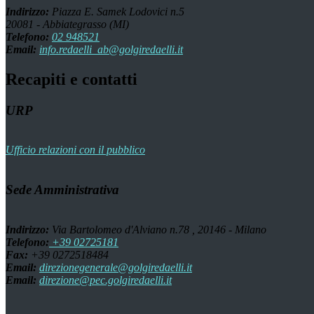
Indirizzo:
Piazza E. Samek Lodovici n.5
20081 - Abbiategrasso (MI)
Telefono:
02 948521
Email:
info.redaelli_ab@golgiredaelli.it
Recapiti e contatti
URP
Ufficio relazioni con il pubblico
Sede Amministrativa
Indirizzo:
Via Bartolomeo d'Alviano n.78 , 20146 - Milano
Telefono:
+39 02725181
Fax:
+39 0272518484
Email:
direzionegenerale@golgiredaelli.it
Email:
direzione@pec.golgiredaelli.it