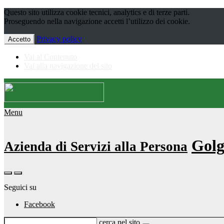
Questo sito utilizza cookie tecnici, analytics e di terze parti.
Proseguendo nella navigazione accetti l’utilizzo dei cookie.
Privacy policy
Accetto
Vai al Contenuto
Vai alla navigazione del sito
Menu
Golg
Azienda di Servizi alla Persona
Seguici su
Facebook
cerca nel sito