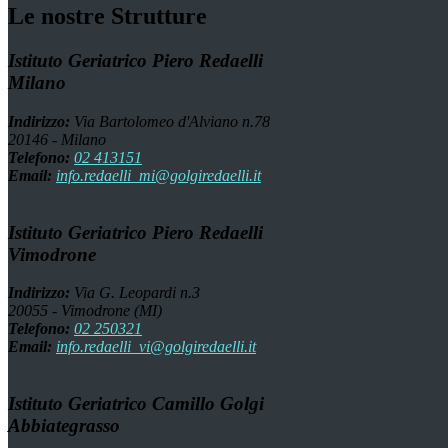
Le nostre Strutture
Istituto Geriatrico Piero Redaelli
Milano
Indirizzo:
Via Bartolomeo d'Alviano n.78
20146 - Milano
Telefono:
02 413151
Email:
info.redaelli_mi@golgiredaelli.it
Istituto Geriatrico Piero Redaelli
Vimodrone
Indirizzo:
Via G. Leopardi n.3
20055 - Vimodrone (MI)
Telefono:
02 250321
Email:
info.redaelli_vi@golgiredaelli.it
Istituto Geriatrico Camillo Golgi
Abbiategrasso