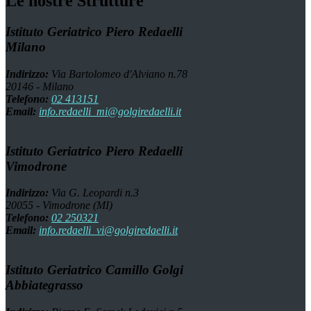
Le nostre Strutture
Istituto Geriatrico Piero Redaelli
Milano
Indirizzo:
Via Bartolomeo d'Alviano n.78
20146 - Milano
Telefono:
02 413151
Email:
info.redaelli_mi@golgiredaelli.it
Istituto Geriatrico Piero Redaelli
Vimodrone
Indirizzo:
Via G. Leopardi n.3
20055 - Vimodrone (MI)
Telefono:
02 250321
Email:
info.redaelli_vi@golgiredaelli.it
Istituto Geriatrico Camillo Golgi
Abbiategrasso