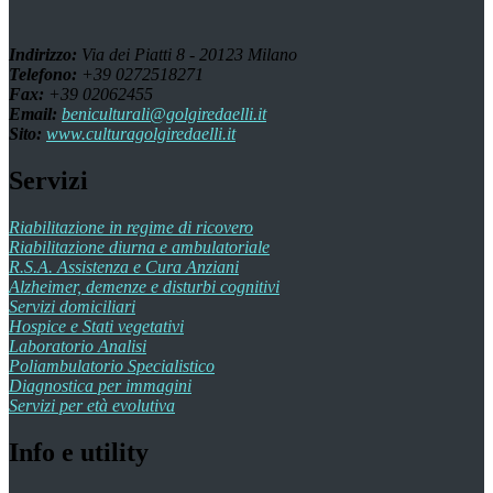
Indirizzo:
Via dei Piatti 8 - 20123 Milano
Telefono:
+39 0272518271
Fax:
+39 02062455
Email:
beniculturali@golgiredaelli.it
Sito:
www.culturagolgiredaelli.it
Servizi
Riabilitazione in regime di ricovero
Riabilitazione diurna e ambulatoriale
R.S.A. Assistenza e Cura Anziani
Alzheimer, demenze e disturbi cognitivi
Servizi domiciliari
Hospice e Stati vegetativi
Laboratorio Analisi
Poliambulatorio Specialistico
Diagnostica per immagini
Servizi per età evolutiva
Info e utility