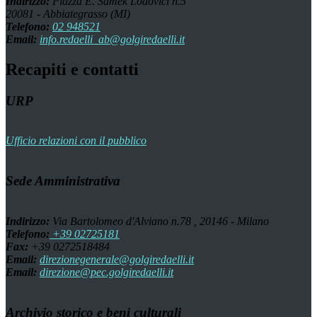
Indirizzo:
Piazza E. Samek Lodovici n.5
20081 - Abbiategrasso (MI)
Telefono:
02 948521
Email:
info.redaelli_ab@golgiredaelli.it
Recapiti e contatti
URP
Ufficio relazioni con il pubblico
Sede Amministrativa
Indirizzo:
Via Bartolomeo d'Alviano n.78 , 20146 - Milano
Telefono:
+39 02725181
Fax:
+39 0272518484
Email:
direzionegenerale@golgiredaelli.it
Email:
direzione@pec.golgiredaelli.it
Archivio storico e beni culturali