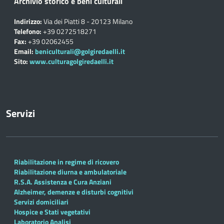
Archivio storico e beni culturali
Indirizzo:
Via dei Piatti 8 - 20123 Milano
Telefono:
+39 0272518271
Fax:
+39 02062455
Email:
beniculturali@golgiredaelli.it
Sito:
www.culturagolgiredaelli.it
Servizi
Riabilitazione in regime di ricovero
Riabilitazione diurna e ambulatoriale
R.S.A. Assistenza e Cura Anziani
Alzheimer, demenze e disturbi cognitivi
Servizi domiciliari
Hospice e Stati vegetativi
Laboratorio Analisi