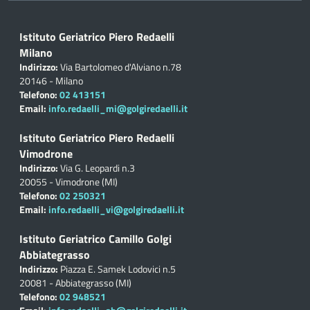
Istituto Geriatrico Piero Redaelli
Milano
Indirizzo:
Via Bartolomeo d'Alviano n.78
20146 - Milano
Telefono:
02 413151
Email:
info.redaelli_mi@golgiredaelli.it
Istituto Geriatrico Piero Redaelli
Vimodrone
Indirizzo:
Via G. Leopardi n.3
20055 - Vimodrone (MI)
Telefono:
02 250321
Email:
info.redaelli_vi@golgiredaelli.it
Istituto Geriatrico Camillo Golgi
Abbiategrasso
Indirizzo:
Piazza E. Samek Lodovici n.5
20081 - Abbiategrasso (MI)
Telefono:
02 948521