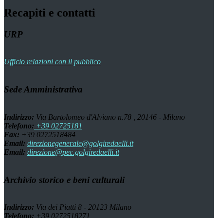
Recapiti e contatti
URP
Ufficio relazioni con il pubblico
Sede Amministrativa
Indirizzo:
Via Bartolomeo d'Alviano n.78 , 20146 - Milano
Telefono:
+39 02725181
Fax:
+39 0272518484
Email:
direzionegenerale@golgiredaelli.it
Email:
direzione@pec.golgiredaelli.it
Archivio storico e beni culturali
Indirizzo:
Via dei Piatti 8 - 20123 Milano
Telefono:
+39 0272518271