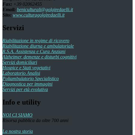
Fax:
+39 02062455
Email:
beniculturali@golgiredaelli.it
Sito:
www.culturagolgiredaelli.it
Servizi
Riabilitazione in regime di ricovero
Riabilitazione diurna e ambulatoriale
R.S.A. Assistenza e Cura Anziani
Alzheimer, demenze e disturbi cognitivi
Servizi domiciliari
Hospice e Stati vegetativi
Laboratorio Analisi
Poliambulatorio Specialistico
Diagnostica per immagini
Servizi per età evolutiva
Info e utility
NOI CI SIAMO
Risorsa pubblica da oltre 700 anni
La nostra storia