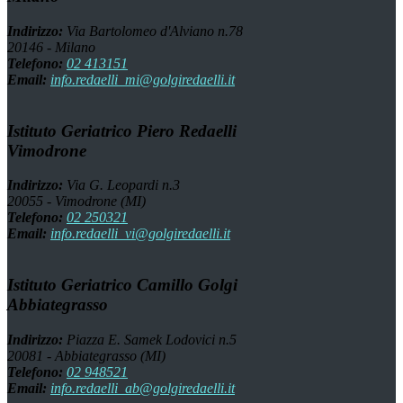
Indirizzo:
Via Bartolomeo d'Alviano n.78
20146 - Milano
Telefono:
02 413151
Email:
info.redaelli_mi@golgiredaelli.it
Istituto Geriatrico Piero Redaelli
Vimodrone
Indirizzo:
Via G. Leopardi n.3
20055 - Vimodrone (MI)
Telefono:
02 250321
Email:
info.redaelli_vi@golgiredaelli.it
Istituto Geriatrico Camillo Golgi
Abbiategrasso
Indirizzo:
Piazza E. Samek Lodovici n.5
20081 - Abbiategrasso (MI)
Telefono:
02 948521
Email:
info.redaelli_ab@golgiredaelli.it