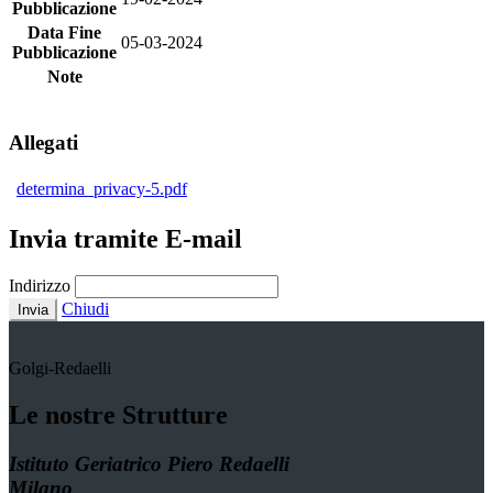
Pubblicazione
Data Fine
05-03-2024
Pubblicazione
Note
Allegati
determina_privacy-5.pdf
Invia tramite E-mail
Indirizzo
Chiudi
Invia
Golgi-Redaelli
Le nostre Strutture
Istituto Geriatrico Piero Redaelli
Milano