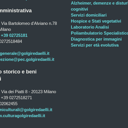
Alzheimer, demenze e distur
cognitivi
ministrativa
Servizi domiciliari
Hospice e Stati vegetativi
Via Bartolomeo d'Alviano n.78
Laboratorio Analisi
Milano
Poliambulatorio Specialistic
+39 02725181
Diagnostica per immagini
0272518484
Servizi per età evolutiva
generale@golgiredaelli.it
rezione@pec.golgiredaelli.it
o storico e beni
i
Via dei Piatti 8 - 20123 Milano
+39 0272518271
02062455
niculturali@golgiredaelli.it
culturagolgiredaelli.it