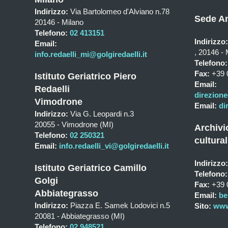
Indirizzo:
Via Bartolomeo d'Alviano n.78
Sede Am
20146 - Milano
Telefono:
02 413151
Indirizzo:
Email:
, 20146 - 
info.redaelli_mi@golgiredaelli.it
Telefono:
Fax:
+39 
Istituto Geriatrico Piero
Email:
Redaelli
direzione
Vimodrone
Email:
di
Indirizzo:
Via G. Leopardi n.3
20055 - Vimodrone (MI)
Archivi
Telefono:
02 250321
cultural
Email:
info.redaelli_vi@golgiredaelli.it
Indirizzo:
Istituto Geriatrico Camillo
Telefono:
Golgi
Fax:
+39 
Abbiategrasso
Email:
be
Indirizzo:
Piazza E. Samek Lodovici n.5
Sito:
www.
20081 - Abbiategrasso (MI)
Telefono:
02 948521