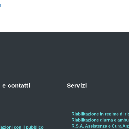
f
 e contatti
Servizi
Riabilitazione in regime di r
Riabilitazione diurna e ambul
R.S.A. Assistenza e Cura An
lazioni con il pubblico