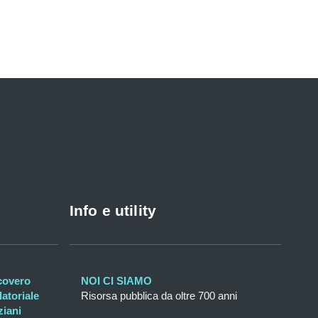
Info e utility
icovero
NOI CI SIAMO
atoriale
Risorsa pubblica da oltre 700 anni
ziani