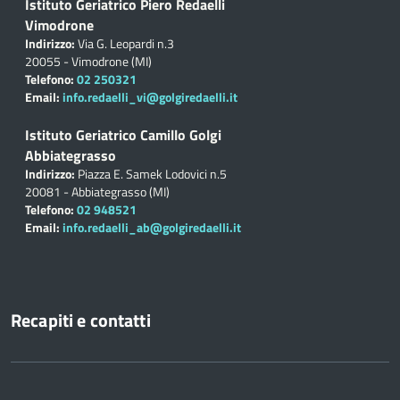
Istituto Geriatrico Piero Redaelli
Vimodrone
Indirizzo:
Via G. Leopardi n.3
20055 - Vimodrone (MI)
Telefono:
02 250321
Email:
info.redaelli_vi@golgiredaelli.it
Istituto Geriatrico Camillo Golgi
Abbiategrasso
Indirizzo:
Piazza E. Samek Lodovici n.5
20081 - Abbiategrasso (MI)
Telefono:
02 948521
Email:
info.redaelli_ab@golgiredaelli.it
Recapiti e contatti