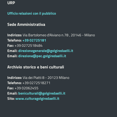
URP
Ufficio relazioni con il pubblico
Sede Amministrativa
Indirizzo:
Via Bartolomeo d'Alviano n.78 , 20146 - Milano
Telefono:
+39 02725181
Fax:
+39 0272518484
Email:
direzionegenerale@golgiredaelli.it
Email:
direzione@pec.golgiredaelli.it
Archivio storico e beni culturali
Indirizzo:
Via dei Piatti 8 - 20123 Milano
Telefono:
+39 0272518271
Fax:
+39 02062455
Email:
beniculturali@golgiredaelli.it
Sito:
www.culturagolgiredaelli.it