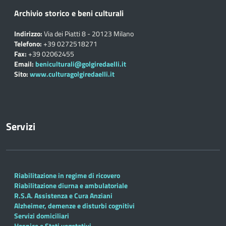
Archivio storico e beni culturali
Indirizzo:
Via dei Piatti 8 - 20123 Milano
Telefono:
+39 0272518271
Fax:
+39 02062455
Email:
beniculturali@golgiredaelli.it
Sito:
www.culturagolgiredaelli.it
Servizi
Riabilitazione in regime di ricovero
Riabilitazione diurna e ambulatoriale
R.S.A. Assistenza e Cura Anziani
Alzheimer, demenze e disturbi cognitivi
Servizi domiciliari
Hospice e Stati vegetativi