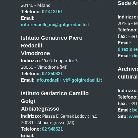
Sede Am
20146 - Milano
Telefono:
02 413151
Indirizzo:
Email:
20146 - M
info.redaelli_mi@golgiredaelli.it
Telefono:
+39 
Fax:
Istituto Geriatrico Piero
Email:
Redaelli
direzione
Vimodrone
Email:
di
Via G. Leopardi n.3
Indirizzo:
20055 - Vimodrone (MI)
Archivi
Telefono:
02 250321
cultural
Email:
info.redaelli_vi@golgiredaelli.it
Indirizzo:
Istituto Geriatrico Camillo
Telefono:
Golgi
+39 
Fax:
Abbiategrasso
Email:
be
Piazza E. Samek Lodovici n.5
Indirizzo:
Sito:
www.
20081 - Abbiategrasso (MI)
Telefono:
02 948521
Email: