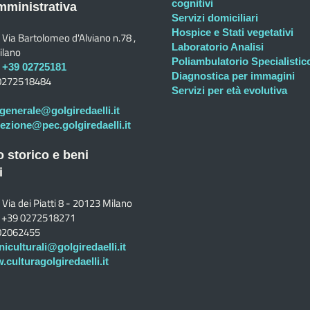
cognitivi
ministrativa
Servizi domiciliari
Hospice e Stati vegetativi
Via Bartolomeo d'Alviano n.78 ,
Laboratorio Analisi
ilano
Poliambulatorio Specialistic
+39 02725181
Diagnostica per immagini
0272518484
Servizi per età evolutiva
generale@golgiredaelli.it
rezione@pec.golgiredaelli.it
o storico e beni
i
Via dei Piatti 8 - 20123 Milano
+39 0272518271
02062455
niculturali@golgiredaelli.it
culturagolgiredaelli.it