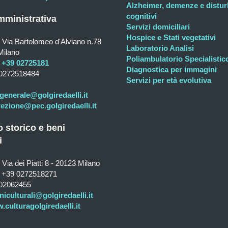
Alzheimer, demenze e distur
cognitivi
ministrativa
Servizi domiciliari
Hospice e Stati vegetativi
Via Bartolomeo d'Alviano n.78
Laboratorio Analisi
Milano
Poliambulatorio Specialistic
+39 02725181
Diagnostica per immagini
0272518484
Servizi per età evolutiva
generale@golgiredaelli.it
rezione@pec.golgiredaelli.it
o storico e beni
i
Via dei Piatti 8 - 20123 Milano
+39 0272518271
02062455
niculturali@golgiredaelli.it
culturagolgiredaelli.it