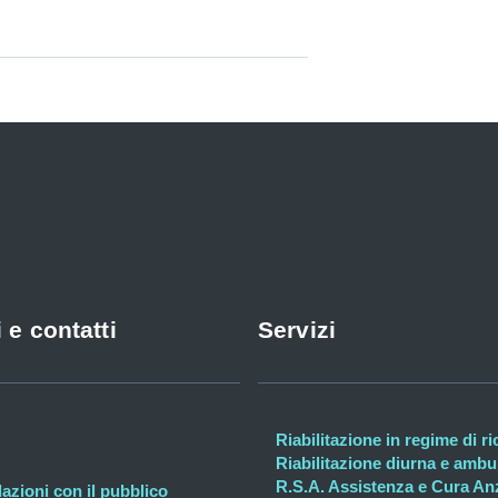
 e contatti
Servizi
Riabilitazione in regime di r
Riabilitazione diurna e ambul
R.S.A. Assistenza e Cura An
lazioni con il pubblico