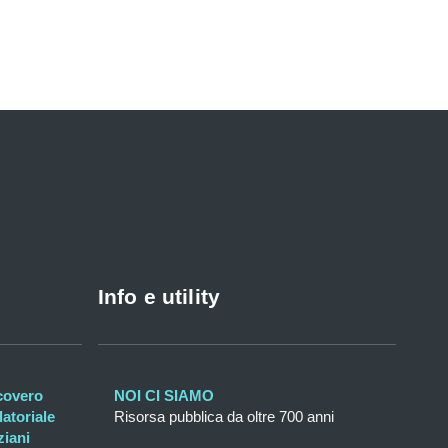
Info e utility
icovero
NOI CI SIAMO
atoriale
Risorsa pubblica da oltre 700 anni
ziani