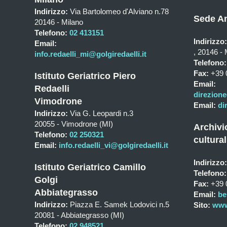
Indirizzo:
Via Bartolomeo d'Alviano n.78
Sede Am
20146 - Milano
Telefono:
02 413151
Indirizzo:
Email:
, 20146 - 
info.redaelli_mi@golgiredaelli.it
Telefono:
Fax:
+39 
Istituto Geriatrico Piero
Email:
Redaelli
direzione
Vimodrone
Email:
di
Indirizzo:
Via G. Leopardi n.3
20055 - Vimodrone (MI)
Archivi
Telefono:
02 250321
cultural
Email:
info.redaelli_vi@golgiredaelli.it
Indirizzo:
Istituto Geriatrico Camillo
Telefono:
Golgi
Fax:
+39 
Abbiategrasso
Email:
be
Indirizzo:
Piazza E. Samek Lodovici n.5
Sito:
www.
20081 - Abbiategrasso (MI)
Telefono:
02 948521