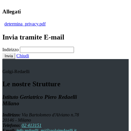
Allegati
determina_privacy.pdf
Invia tramite E-mail
Indirizzo
Chiudi
Invia
Golgi-Redaelli
Le nostre Strutture
Istituto Geriatrico Piero Redaelli
Milano
Indirizzo:
Via Bartolomeo d'Alviano n.78
20146 - Milano
Telefono:
02 413151
Email:
info.redaelli_mi@golgiredaelli.it