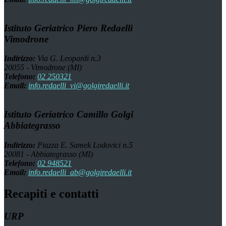
Istituto Geriatrico Piero Redaelli
Vimodrone
Indirizzo:
Via G. Leopardi n.3
20055 - Vimodrone (MI)
Telefono:
02 250321
Email:
info.redaelli_vi@golgiredaelli.it
Istituto Geriatrico Camillo Golgi
Abbiategrasso
Indirizzo:
Piazza E. Samek Lodovici n.5
20081 - Abbiategrasso (MI)
Telefono:
02 948521
Email:
info.redaelli_ab@golgiredaelli.it
Recapiti e contatti
URP