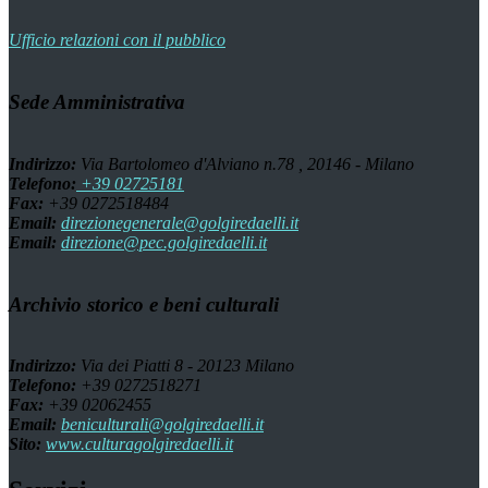
Ufficio relazioni con il pubblico
Sede Amministrativa
Indirizzo:
Via Bartolomeo d'Alviano n.78 , 20146 - Milano
Telefono:
+39 02725181
Fax:
+39 0272518484
Email:
direzionegenerale@golgiredaelli.it
Email:
direzione@pec.golgiredaelli.it
Archivio storico e beni culturali
Indirizzo:
Via dei Piatti 8 - 20123 Milano
Telefono:
+39 0272518271
Fax:
+39 02062455
Email:
beniculturali@golgiredaelli.it
Sito:
www.culturagolgiredaelli.it