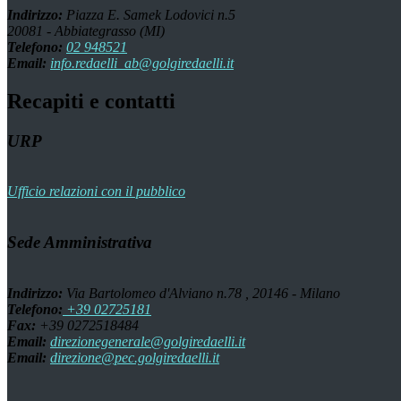
Indirizzo:
Piazza E. Samek Lodovici n.5
20081 - Abbiategrasso (MI)
Telefono:
02 948521
Email:
info.redaelli_ab@golgiredaelli.it
Recapiti e contatti
URP
Ufficio relazioni con il pubblico
Sede Amministrativa
Indirizzo:
Via Bartolomeo d'Alviano n.78 , 20146 - Milano
Telefono:
+39 02725181
Fax:
+39 0272518484
Email:
direzionegenerale@golgiredaelli.it
Email:
direzione@pec.golgiredaelli.it