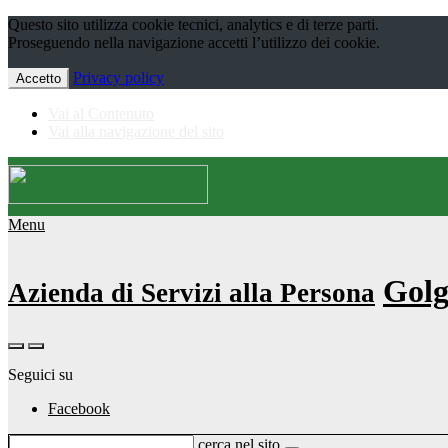
Questo sito utilizza cookie tecnici, analytics e di terze parti.
Proseguendo nella navigazione accetti l’utilizzo dei cookie.
Privacy policy
Accetto
Vai al Contenuto
Vai alla navigazione del sito
Menu
Golg
Azienda di Servizi alla Persona
Seguici su
Facebook
cerca nel sito