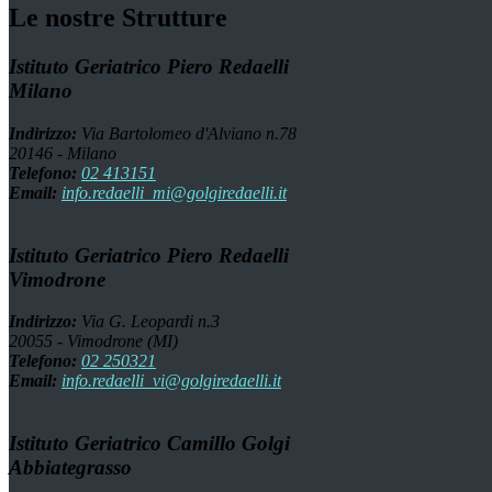
Le nostre Strutture
Istituto Geriatrico Piero Redaelli
Milano
Indirizzo:
Via Bartolomeo d'Alviano n.78
20146 - Milano
Telefono:
02 413151
Email:
info.redaelli_mi@golgiredaelli.it
Istituto Geriatrico Piero Redaelli
Vimodrone
Indirizzo:
Via G. Leopardi n.3
20055 - Vimodrone (MI)
Telefono:
02 250321
Email:
info.redaelli_vi@golgiredaelli.it
Istituto Geriatrico Camillo Golgi
Abbiategrasso