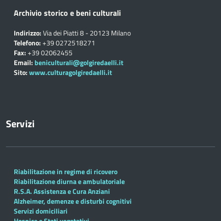
Archivio storico e beni culturali
Indirizzo:
Via dei Piatti 8 - 20123 Milano
Telefono:
+39 0272518271
Fax:
+39 02062455
Email:
beniculturali@golgiredaelli.it
Sito:
www.culturagolgiredaelli.it
Servizi
Riabilitazione in regime di ricovero
Riabilitazione diurna e ambulatoriale
R.S.A. Assistenza e Cura Anziani
Alzheimer, demenze e disturbi cognitivi
Servizi domiciliari
Hospice e Stati vegetativi