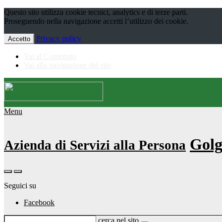
Questo sito utilizza cookie tecnici, analytics e di terze parti.
Proseguendo nella navigazione accetti l’utilizzo dei cookie.
Privacy policy
Accetto
Vai al Contenuto
Vai alla navigazione del sito
Menu
Golg
Azienda di Servizi alla Persona
Seguici su
Facebook
cerca nel sito