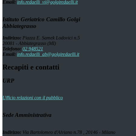
Email:
info.redaelli_vi@golgiredaelli.it
Istituto Geriatrico Camillo Golgi
Abbiategrasso
Indirizzo:
Piazza E. Samek Lodovici n.5
20081 - Abbiategrasso (MI)
Telefono:
02 948521
Email:
info.redaelli_ab@golgiredaelli.it
Recapiti e contatti
URP
Ufficio relazioni con il pubblico
Sede Amministrativa
Indirizzo:
Via Bartolomeo d'Alviano n.78 , 20146 - Milano