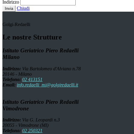
Indirizzo
Chiudi
Invia
Golgi-Redaelli
Le nostre Strutture
Istituto Geriatrico Piero Redaelli
Milano
Indirizzo:
Via Bartolomeo d'Alviano n.78
20146 - Milano
Telefono:
02 413151
Email:
info.redaelli_mi@golgiredaelli.it
Istituto Geriatrico Piero Redaelli
Vimodrone
Indirizzo:
Via G. Leopardi n.3
20055 - Vimodrone (MI)
Telefono:
02 250321