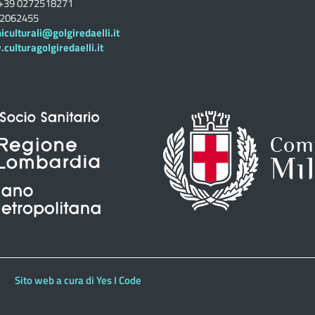
+39 0272518271
02062455
iculturali@golgiredaelli.it
ulturagolgiredaelli.it
Sito web a cura di Yes I Code