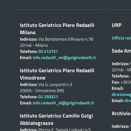
Istituto Geriatrico Piero Redaelli
URP
Milano
Ufficio rel
Indirizzo:
Via Bartolomeo d'Alviano n.78
20146 - Milano
Sede Am
Telefono:
02 413151
Email:
info.redaelli_mi@golgiredaelli.it
Indirizzo:
Istituto Geriatrico Piero Redaelli
20146 - M
Telefono:
Vimodrone
Fax:
+39 
Indirizzo:
Via G. Leopardi n.3
Email:
20055 - Vimodrone (MI)
direzione
Telefono:
02 250321
Email:
dir
Email:
info.redaelli_vi@golgiredaelli.it
Archivio
Istituto Geriatrico Camillo Golgi
Abbiategrasso
Indirizzo:
Indirizzo:
Piazza E. Samek Lodovici n.5