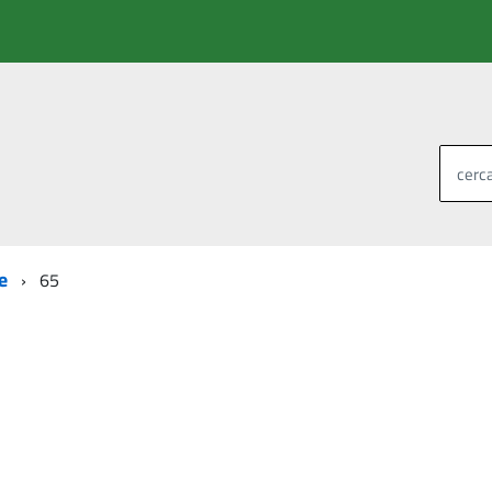
cerca
e
65