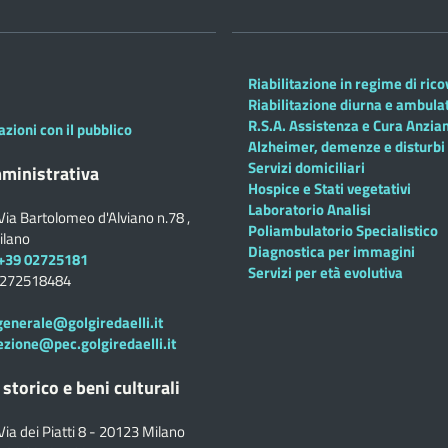
Riabilitazione in regime di ric
Riabilitazione diurna e ambula
R.S.A. Assistenza e Cura Anzian
azioni con il pubblico
Alzheimer, demenze e disturbi 
Servizi domiciliari
ministrativa
Hospice e Stati vegetativi
Laboratorio Analisi
Via Bartolomeo d'Alviano n.78 ,
Poliambulatorio Specialistico
ilano
Diagnostica per immagini
+39 02725181
Servizi per età evolutiva
0272518484
generale@golgiredaelli.it
ezione@pec.golgiredaelli.it
 storico e beni culturali
Via dei Piatti 8 - 20123 Milano