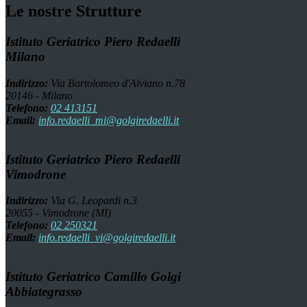
Le nostre Strutture
Istituto Geriatrico Piero Redaelli
Milano
Indirizzo:
Via Bartolomeo d'Alviano n.78
20146 - Milano
Telefono:
02 413151
Email:
info.redaelli_mi@golgiredaelli.it
Istituto Geriatrico Piero Redaelli
Vimodrone
Indirizzo:
Via G. Leopardi n.3
20055 - Vimodrone (MI)
Telefono:
02 250321
Email:
info.redaelli_vi@golgiredaelli.it
Istituto Geriatrico Camillo Golgi
Abbiategrasso