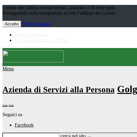
Questo sito utilizza cookie tecnici, analytics e di terze parti.
Proseguendo nella navigazione accetti l’utilizzo dei cookie.
Privacy policy
Accetto
Vai al Contenuto
Vai alla navigazione del sito
Menu
Golg
Azienda di Servizi alla Persona
Seguici su
Facebook
cerca nel sito