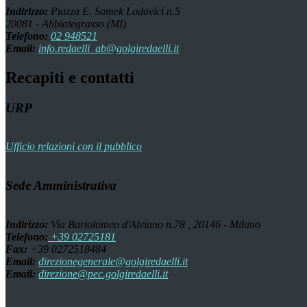
Indirizzo:
Piazza E. Samek Lodovici n.5
20081 - Abbiategrasso (MI)
Telefono:
02 948521
Email:
info.redaelli_ab@golgiredaelli.it
Recapiti e contatti
URP
Ufficio relazioni con il pubblico
Sede Amministrativa
Indirizzo:
Via Bartolomeo d'Alviano n.78 , 20146 - Milano
Telefono:
+39 02725181
Fax:
+39 0272518484
Email:
direzionegenerale@golgiredaelli.it
Email:
direzione@pec.golgiredaelli.it