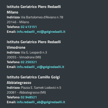
Istituto Geriatrico Piero Redaelli
Milano
Indirizzo:
Via Bartolomeo d'Alviano n.78
20146 - Milano
Telefono:
02 413151
Email:
info.redaelli_mi@golgiredaelli.it
Istituto Geriatrico Piero Redaelli
Vimodrone
Indirizzo:
Via G. Leopardi n.3
20055 - Vimodrone (MI)
Telefono:
02 250321
Email:
info.redaelli_vi@golgiredaelli.it
Istituto Geriatrico Camillo Golgi
Abbiategrasso
Indirizzo:
Piazza E. Samek Lodovici n.5
20081 - Abbiategrasso (MI)
Telefono:
02 948521
Email:
info.redaelli_ab@golgiredaelli.it