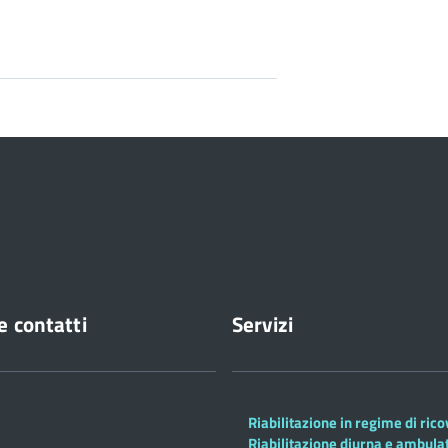
e contatti
Servizi
Riabilitazione in regime di ric
Riabilitazione diurna e ambula