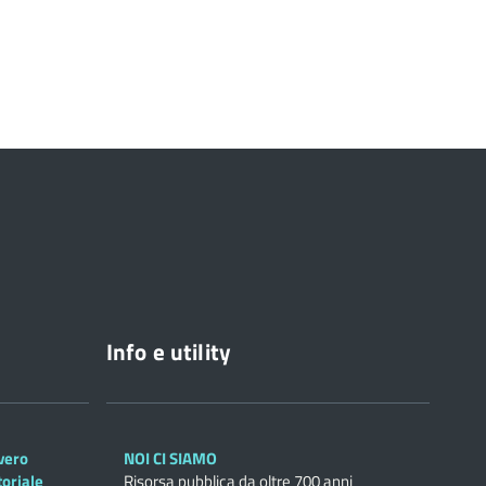
Info e utility
overo
NOI CI SIAMO
toriale
Risorsa pubblica da oltre 700 anni