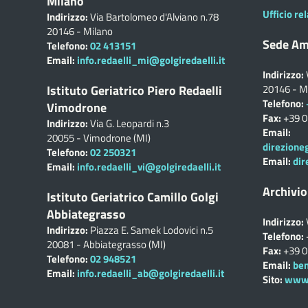
Milano
Ufficio rel
Indirizzo:
Via Bartolomeo d'Alviano n.78
20146 - Milano
Sede Am
Telefono:
02 413151
Email:
info.redaelli_mi@golgiredaelli.it
Indirizzo:
Istituto Geriatrico Piero Redaelli
20146 - M
Telefono:
Vimodrone
Fax:
+39 
Indirizzo:
Via G. Leopardi n.3
Email:
20055 - Vimodrone (MI)
direzione
Telefono:
02 250321
Email:
dir
Email:
info.redaelli_vi@golgiredaelli.it
Archivio
Istituto Geriatrico Camillo Golgi
Abbiategrasso
Indirizzo:
Indirizzo:
Piazza E. Samek Lodovici n.5
Telefono:
20081 - Abbiategrasso (MI)
Fax:
+39 
Telefono:
02 948521
Email:
ben
Email:
info.redaelli_ab@golgiredaelli.it
Sito:
www.c