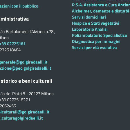
R.S.A. Assistenza e Cura Anzian
azioni con il pubblico
Alzheimer, demenze e disturbi 
Servizi domiciliari
ministrativa
Hospice e Stati vegetativi
Laboratorio Analisi
Via Bartolomeo d'Alviano n.78 ,
Poliambulatorio Specialistico
ilano
Diagnostica per immagini
+39 02725181
Servizi per età evolutiva
0272518484
generale@golgiredaelli.it
ezione@pec.golgiredaelli.it
 storico e beni culturali
Via dei Piatti 8 - 20123 Milano
+39 0272518271
02062455
iculturali@golgiredaelli.it
ulturagolgiredaelli.it