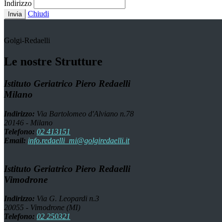
Indirizzo
Chiudi
Invia
Golgi-Redaelli
Le nostre Strutture
Istituto Geriatrico Piero Redaelli
Milano
Indirizzo:
Via Bartolomeo d'Alviano n.78
20146 - Milano
Telefono:
02 413151
Email:
info.redaelli_mi@golgiredaelli.it
Istituto Geriatrico Piero Redaelli
Vimodrone
Indirizzo:
Via G. Leopardi n.3
20055 - Vimodrone (MI)
Telefono:
02 250321