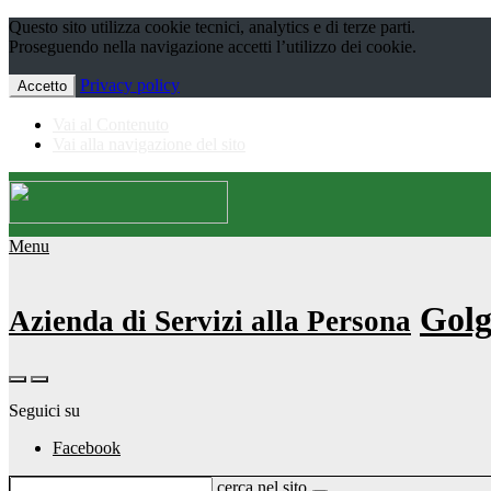
Questo sito utilizza cookie tecnici, analytics e di terze parti.
Proseguendo nella navigazione accetti l’utilizzo dei cookie.
Privacy policy
Accetto
Vai al Contenuto
Vai alla navigazione del sito
Menu
Golg
Azienda di Servizi alla Persona
Seguici su
Facebook
cerca nel sito