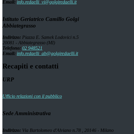
Email:
info.redaelli_vi@golgiredaelli.it
Istituto Geriatrico Camillo Golgi
Abbiategrasso
Indirizzo:
Piazza E. Samek Lodovici n.5
20081 - Abbiategrasso (MI)
Telefono:
02 948521
Email:
info.redaelli_ab@golgiredaelli.it
Recapiti e contatti
URP
Ufficio relazioni con il pubblico
Sede Amministrativa
Indirizzo:
Via Bartolomeo d'Alviano n.78 , 20146 - Milano