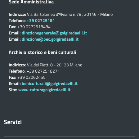
Sede Amministrativa
Indirizzo:
Via Bartolomeo d'Alviano n.78 , 20146 - Milano
Telefono:
+39 02725181
Fax:
+39 0272518484
Email:
direzionegenerale@golgiredaelli.it
Email:
direzione@pec.golgiredaelli.it
Archivio storico e beni culturali
Indirizzo:
Via dei Piatti 8 - 20123 Milano
Telefono:
+39 0272518271
Fax:
+39 02062455
Email:
beniculturali@golgiredaelli.it
Sito:
www.culturagolgiredaelli.it
Servizi