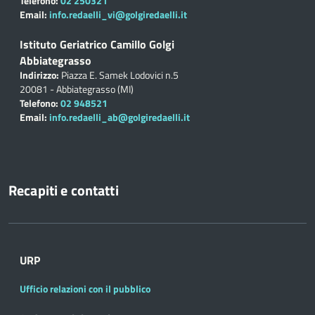
Telefono:
02 250321
Email:
info.redaelli_vi@golgiredaelli.it
Istituto Geriatrico Camillo Golgi
Abbiategrasso
Indirizzo:
Piazza E. Samek Lodovici n.5
20081 - Abbiategrasso (MI)
Telefono:
02 948521
Email:
info.redaelli_ab@golgiredaelli.it
Recapiti e contatti
URP
Ufficio relazioni con il pubblico