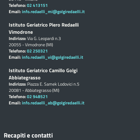
Telefono:
02 413151
Email:
info.redaelli_mi@golgiredaelli.it
Istituto Geriatrico Piero Redaelli
Vimodrone
Indirizzo:
Via G. Leopardi n.3
20055 - Vimodrone (MI)
Telefono:
02 250321
Email:
info.redaelli_vi@golgiredaelli.it
Istituto Geriatrico Camillo Golgi
Abbiategrasso
Indirizzo:
Piazza E. Samek Lodovici n.5
20081 - Abbiategrasso (MI)
Telefono:
02 948521
Email:
info.redaelli_ab@golgiredaelli.it
Recapiti e contatti