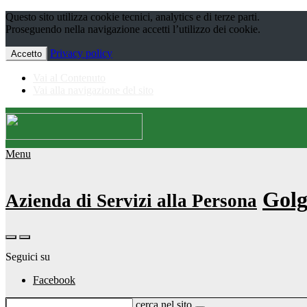
Questo sito utilizza cookie tecnici, analytics e di terze parti.
Proseguendo nella navigazione accetti l’utilizzo dei cookie.
Privacy policy
Accetto
Vai al Contenuto
Vai alla navigazione del sito
Menu
Golg
Azienda di Servizi alla Persona
Seguici su
Facebook
cerca nel sito