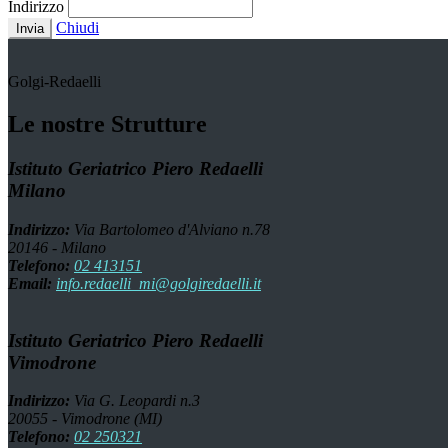
Indirizzo
Chiudi
Invia
Golgi-Redaelli
Le nostre Strutture
Istituto Geriatrico Piero Redaelli
Milano
Indirizzo:
Via Bartolomeo d'Alviano n.78
20146 - Milano
Telefono:
02 413151
Email:
info.redaelli_mi@golgiredaelli.it
Istituto Geriatrico Piero Redaelli
Vimodrone
Indirizzo:
Via G. Leopardi n.3
20055 - Vimodrone (MI)
Telefono:
02 250321