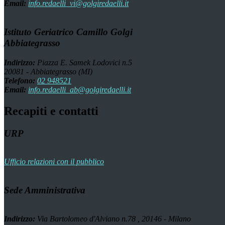
Email:
info.redaelli_vi@golgiredaelli.it
Istituto Geriatrico Camillo Golgi
Abbiategrasso
Indirizzo:
Piazza E. Samek Lodovici n.5
20081 - Abbiategrasso (MI)
Telefono:
02 948521
Email:
info.redaelli_ab@golgiredaelli.it
Recapiti e contatti
URP
Ufficio relazioni con il pubblico
Sede Amministrativa
Indirizzo:
Via Bartolomeo d'Alviano n.78 , 20146 - Milano