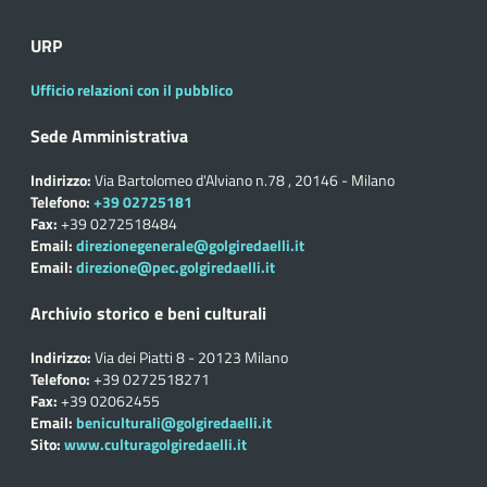
URP
Ufficio relazioni con il pubblico
Sede Amministrativa
Indirizzo:
Via Bartolomeo d'Alviano n.78 , 20146 - Milano
Telefono:
+39 02725181
Fax:
+39 0272518484
Email:
direzionegenerale@golgiredaelli.it
Email:
direzione@pec.golgiredaelli.it
Archivio storico e beni culturali
Indirizzo:
Via dei Piatti 8 - 20123 Milano
Telefono:
+39 0272518271
Fax:
+39 02062455
Email:
beniculturali@golgiredaelli.it
Sito:
www.culturagolgiredaelli.it