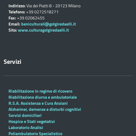
Indirizzo:
Via dei Piatti 8 - 20123 Milano
Telefono:
+39 0272518271
Fax:
+39 02062455
Email:
beniculturali@golgiredaelli.it
Sito:
www.culturagolgiredaelli.it
Servizi
Riabilitazione in regime di ricovero
Riabilitazione diurna e ambulatoriale
R.S.A. Assistenza e Cura Anziani
Alzheimer, demenze e disturbi cognitivi
Servizi domiciliari
Hospice e Stati vegetativi
Laboratorio Analisi
Poliambulatorio Specialistico