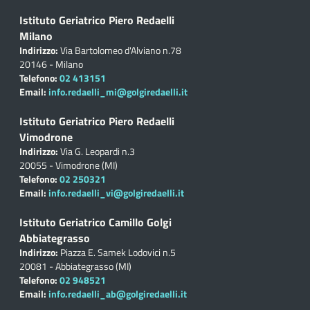
Istituto Geriatrico Piero Redaelli
Milano
Indirizzo:
Via Bartolomeo d'Alviano n.78
20146 - Milano
Telefono:
02 413151
Email:
info.redaelli_mi@golgiredaelli.it
Istituto Geriatrico Piero Redaelli
Vimodrone
Indirizzo:
Via G. Leopardi n.3
20055 - Vimodrone (MI)
Telefono:
02 250321
Email:
info.redaelli_vi@golgiredaelli.it
Istituto Geriatrico Camillo Golgi
Abbiategrasso
Indirizzo:
Piazza E. Samek Lodovici n.5
20081 - Abbiategrasso (MI)
Telefono:
02 948521
Email:
info.redaelli_ab@golgiredaelli.it