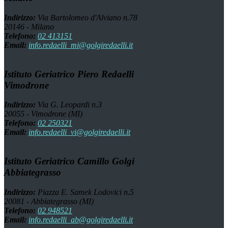
Indirizzo:
Via Bartolomeo d'Alviano n.78
20146 - Milano
Telefono:
02 413151
Email:
info.redaelli_mi@golgiredaelli.it
Istituto Geriatrico Piero Redaelli
Vimodrone
Indirizzo:
Via G. Leopardi n.3
20055 - Vimodrone (MI)
Telefono:
02 250321
Email:
info.redaelli_vi@golgiredaelli.it
Istituto Geriatrico Camillo Golgi
Abbiategrasso
Indirizzo:
Piazza E. Samek Lodovici n.5
20081 - Abbiategrasso (MI)
Telefono:
02 948521
Email:
info.redaelli_ab@golgiredaelli.it