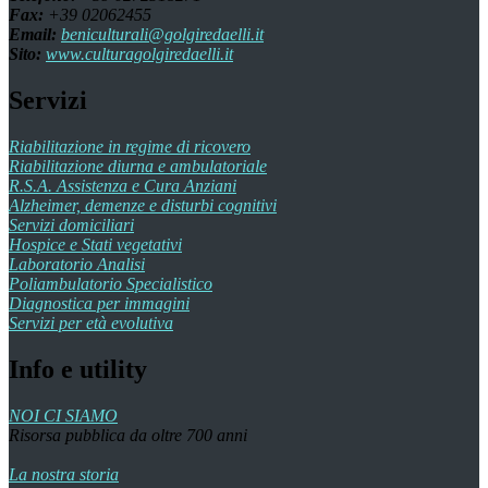
Fax:
+39 02062455
Email:
beniculturali@golgiredaelli.it
Sito:
www.culturagolgiredaelli.it
Servizi
Riabilitazione in regime di ricovero
Riabilitazione diurna e ambulatoriale
R.S.A. Assistenza e Cura Anziani
Alzheimer, demenze e disturbi cognitivi
Servizi domiciliari
Hospice e Stati vegetativi
Laboratorio Analisi
Poliambulatorio Specialistico
Diagnostica per immagini
Servizi per età evolutiva
Info e utility
NOI CI SIAMO
Risorsa pubblica da oltre 700 anni
La nostra storia