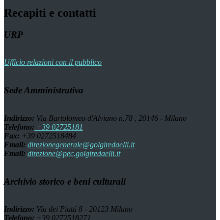
Recapiti e contatti
URP
Ufficio relazioni con il pubblico
Sede Amministrativa
Indirizzo:
Via Bartolomeo d'Alviano n.78 , 20146 - Milano
Telefono:
+39 02725181
Fax:
+39 0272518484
Email:
direzionegenerale@golgiredaelli.it
Email:
direzione@pec.golgiredaelli.it
Archivio storico e beni culturali
Indirizzo:
Via dei Piatti 8 - 20123 Milano
Telefono:
+39 0272518271