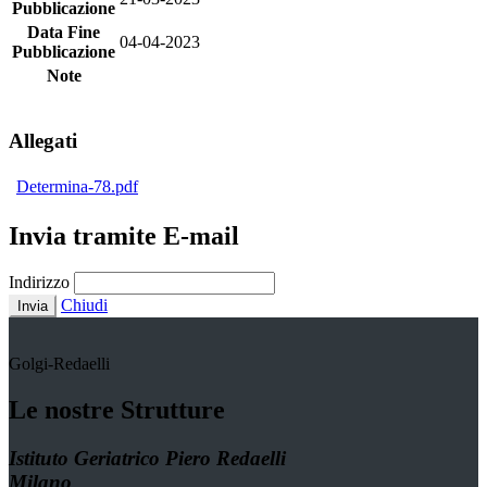
Pubblicazione
Data Fine
04-04-2023
Pubblicazione
Note
Allegati
Determina-78.pdf
Invia tramite E-mail
Indirizzo
Chiudi
Invia
Golgi-Redaelli
Le nostre Strutture
Istituto Geriatrico Piero Redaelli
Milano