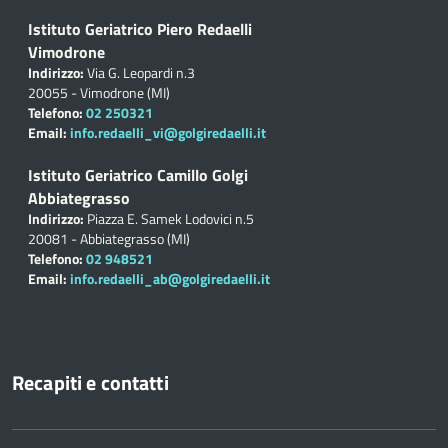
Istituto Geriatrico Piero Redaelli
Vimodrone
Indirizzo:
Via G. Leopardi n.3
20055 - Vimodrone (MI)
Telefono:
02 250321
Email:
info.redaelli_vi@golgiredaelli.it
Istituto Geriatrico Camillo Golgi
Abbiategrasso
Indirizzo:
Piazza E. Samek Lodovici n.5
20081 - Abbiategrasso (MI)
Telefono:
02 948521
Email:
info.redaelli_ab@golgiredaelli.it
Recapiti e contatti