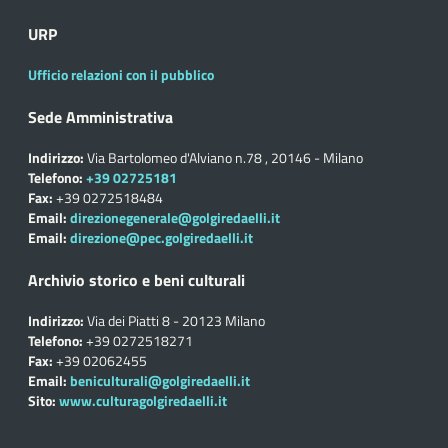
URP
Ufficio relazioni con il pubblico
Sede Amministrativa
Indirizzo:
Via Bartolomeo d'Alviano n.78 , 20146 - Milano
Telefono:
+39 02725181
Fax:
+39 0272518484
Email:
direzionegenerale@golgiredaelli.it
Email:
direzione@pec.golgiredaelli.it
Archivio storico e beni culturali
Indirizzo:
Via dei Piatti 8 - 20123 Milano
Telefono:
+39 0272518271
Fax:
+39 02062455
Email:
beniculturali@golgiredaelli.it
Sito:
www.culturagolgiredaelli.it