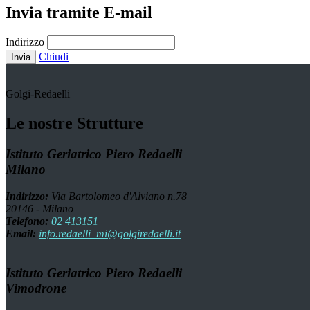
Invia tramite E-mail
Indirizzo
Chiudi
Invia
Golgi-Redaelli
Le nostre Strutture
Istituto Geriatrico Piero Redaelli
Milano
Indirizzo:
Via Bartolomeo d'Alviano n.78
20146 - Milano
Telefono:
02 413151
Email:
info.redaelli_mi@golgiredaelli.it
Istituto Geriatrico Piero Redaelli
Vimodrone