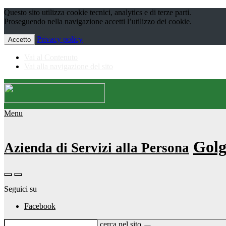
Questo sito utilizza cookie tecnici, analytics e di terze parti.
Proseguendo nella navigazione accetti l’utilizzo dei cookie.
Privacy policy
Accetto
Vai al Contenuto
Vai alla navigazione del sito
Menu
Golg
Azienda di Servizi alla Persona
Seguici su
Facebook
cerca nel sito