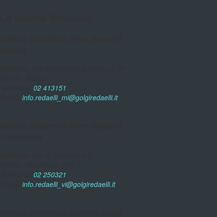
Le nostre Strutture
Istituto Geriatrico Piero Redaelli
Milano
Indirizzo:
Via Bartolomeo d'Alviano n.78
20146 - Milano
Telefono:
02 413151
Email:
info.redaelli_mi@golgiredaelli.it
Istituto Geriatrico Piero Redaelli
Vimodrone
Indirizzo:
Via G. Leopardi n.3
20055 - Vimodrone (MI)
Telefono:
02 250321
Email:
info.redaelli_vi@golgiredaelli.it
Istituto Geriatrico Camillo Golgi