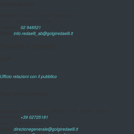
Abbiategrasso
Indirizzo:
Piazza E. Samek Lodovici n.5
20081 - Abbiategrasso (MI)
Telefono:
02 948521
Email:
info.redaelli_ab@golgiredaelli.it
Recapiti e contatti
URP
Ufficio relazioni con il pubblico
Sede Amministrativa
Indirizzo:
Via Bartolomeo d'Alviano n.78 , 20146 - Milano
Telefono:
+39 02725181
Fax:
+39 0272518484
Email:
direzionegenerale@golgiredaelli.it