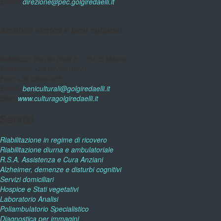
Email:
direzione@pec.golgiredaelli.it
Archivio storico e beni culturali
Indirizzo:
Via dei Piatti 8 - 20123 Milano
Telefono:
+39 0272518271
Fax:
+39 02062455
Email:
beniculturali@golgiredaelli.it
Sito:
www.culturagolgiredaelli.it
Servizi
Riabilitazione in regime di ricovero
Riabilitazione diurna e ambulatoriale
R.S.A. Assistenza e Cura Anziani
Alzheimer, demenze e disturbi cognitivi
Servizi domiciliari
Hospice e Stati vegetativi
Laboratorio Analisi
Poliambulatorio Specialistico
Diagnostica per immagini