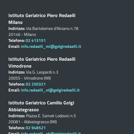
Istituto Geriatrico Piero Redaelli
Milano
Indirizzo:
Via Bartolomeo d'Alviano n.78
20146 - Milano
Telefono:
02 413151
Email:
info.redaelli_mi@golgiredaelli.it
Istituto Geriatrico Piero Redaelli
Vimodrone
Indirizzo:
Via G. Leopardi n.3
20055 - Vimodrone (MI)
Telefono:
02 250321
Email:
info.redaelli_vi@golgiredaelli.it
Istituto Geriatrico Camillo Golgi
Abbiategrasso
Indirizzo:
Piazza E. Samek Lodovici n.5
20081 - Abbiategrasso (MI)
Telefono:
02 948521
Email:
info.redaelli_ab@golgiredaelli.it